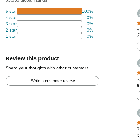
33.333 global ratings
5 star
100%
4 star
0%
3 star
0%
R
2 star
0%
เ
1 star
0%
Review this product
Share your thoughts with other customers
R
Write a customer review
ส
R
ช