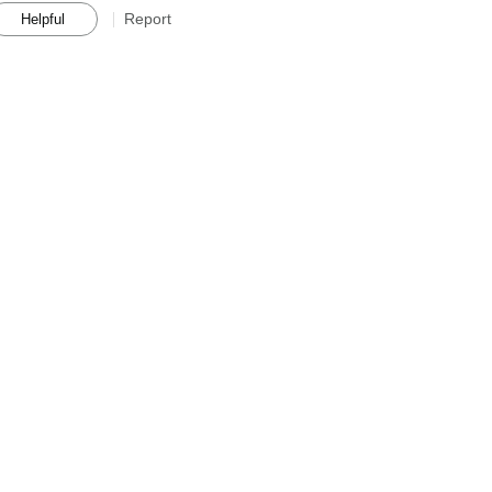
Report
Helpful