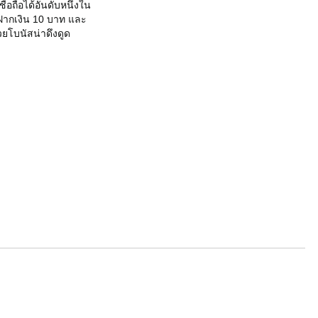
ื่อถือได้อันดับหนึ่งใน
ฝากเงิน 10 บาท และ
วยโบนัสน่าดึงดูด