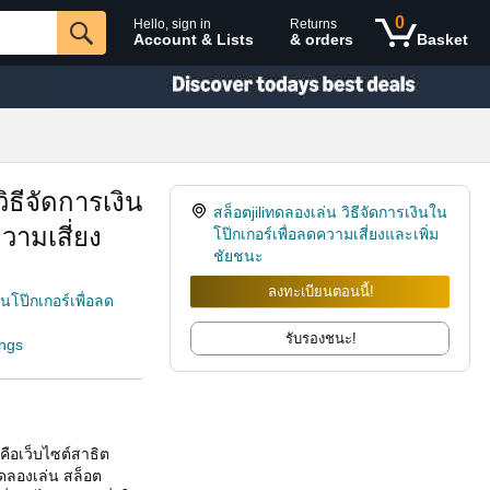
0
Hello, sign in
Returns
Account & Lists
& orders
Basket
ิธีจัดการเงิน
สล็อตjiliทดลองเล่น วิธีจัดการเงินใน
วามเสี่ยง
โป๊กเกอร์เพื่อลดความเสี่ยงและเพิ่ม
ชัยชนะ
ลงทะเบียนตอนนี้!
ในโป๊กเกอร์เพื่อลด
รับรองชนะ!
ings
 คือเว็บไซต์สาธิต
ดลองเล่น สล็อต