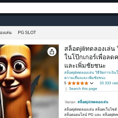
ลองเล่น
PG SLOT
สล็อตjiliทดลองเล่น ว
ในโป๊กเกอร์เพื่อลดค
และเพิ่มชัยชนะ
สล็อตjiliทดลองเล่น วิธีจัดการเงิน
ความเสี่ยงและเพิ่มชัยชนะ
5
33.333 rat
|
Search this page
Varian:
สล็อตjiliทดลองเล่น
สล็อตjiliทดลองเล่น สล็อตเว็บไซต์
สล็อตออนไลน์ PG และ สล็อตjiliท