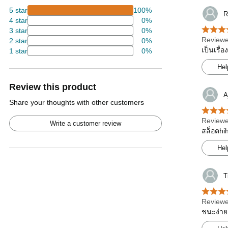
5 star
100%
R
4 star
0%
3 star
0%
Reviewe
2 star
0%
เป็นเรื่
1 star
0%
Hel
Review this product
A
Share your thoughts with other customers
Reviewe
Write a customer review
สล็อตhih
Hel
T
Reviewe
ชนะง่าย