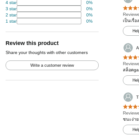
4 star
0%
3 star
0%
Reviewe
2 star
0%
เป็นเรื่
1 star
0%
Hel
Review this product
A
Share your thoughts with other customers
Reviewe
Write a customer review
สล็อตga
Hel
T
Reviewe
ชนะง่าย
Hel