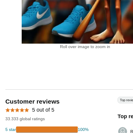
Roll over image to zoom in
Customer reviews
Top revi
5 out of 5
Top r
33.333 global ratings
5 star
100%
R