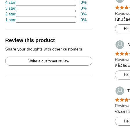
4 star
0%
3 star
0%
Reviewe
2 star
0%
เป็นเรื่
1 star
0%
Hel
Review this product
A
Share your thoughts with other customers
Reviewe
Write a customer review
สล็อตdat
Hel
T
Reviewe
ชนะง่าย
Hel