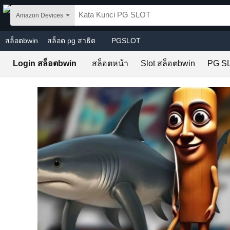
Skip to main content
Amazon Devices
สล็อตbwin
สล็อต pg สาธิต
PGSLOT
Login สล็อตbwin
สล็อตหน้า
Slot สล็อตbwin
PG S