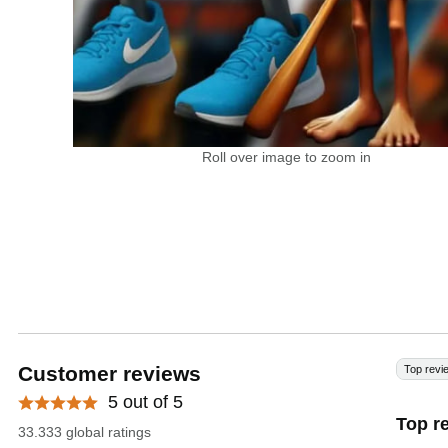
Roll over image to zoom in
Customer reviews
Top revi
5 out of 5
Top r
33.333 global ratings