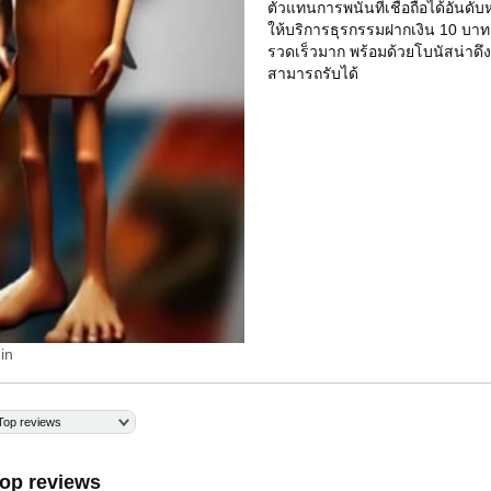
ตัวแทนการพนันที่เชื่อถือได้อันดับ
ให้บริการธุรกรรมฝากเงิน 10 บาท
รวดเร็วมาก พร้อมด้วยโบนัสน่าดึง
สามารถรับได้
in
Top reviews
op reviews