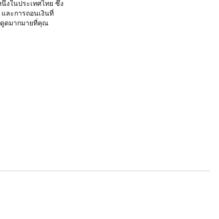
หนึ่งในประเทศไทย ซึ่ง
 และการถอนเงินที่
ดูดมากมายที่คุณ