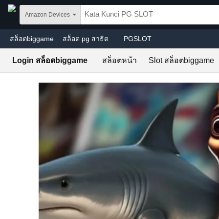
Skip to main content
Amazon Devices
สล็อตbiggame
สล็อต pg สาธิต
PGSLOT
Login สล็อตbiggame
สล็อตหน้า
Slot สล็อตbiggame