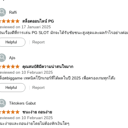
Raffi
สล็อตออนไลน์ PG
eviewed on 17 Januari 2025
ป็นเรื่องดีที่การเล่น PG SLOT มักจะได้รับชัยชนะสูงสุดและผลกำไรอย่างต่อเ
Report
Helpful
Ajis
คุณสมบัติมีความน่าสนใจมาก
eviewed on 10 Februari 2025
ล็อตbiggame เทคนิคโป๊กเกอร์ที่ได้ผลในปี 2025 เพื่อครองเกมทุกโต๊ะ
Report
Helpful
Tiktokers Gabut
ชนะง่าย ถอนง่าย
eviewed on 10 Februari 2025
นะง่ายและถอนง่ายโดยไม่ต้องหักเงินใดๆ