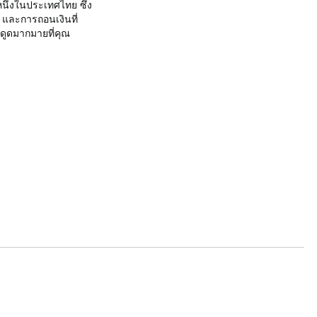
หนึ่งในประเทศไทย ซึ่ง
 และการถอนเงินที่
ดูดมากมายที่คุณ