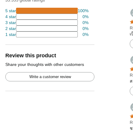
33.333 global ratings
5 star
100%
4 star
0%
3 star
0%
R
2 star
0%
เ
1 star
0%
Review this product
Share your thoughts with other customers
R
Write a customer review
ส
R
ช