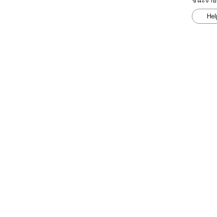
ชนะง่าย
Hel