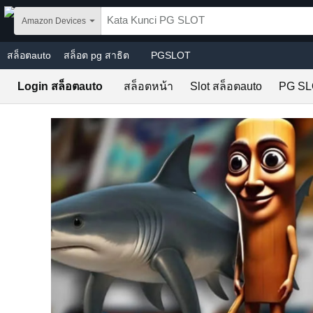
Skip to main content
Amazon Devices
สล็อตauto
สล็อต pg สาธิต
PGSLOT
Login สล็อตauto
สล็อตหน้า
Slot สล็อตauto
PG S