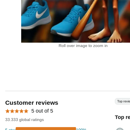
Roll over image to zoom in
Customer reviews
Top revi
5 out of 5
Top r
33.333 global ratings