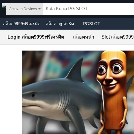
Skip to main content
Amazon Devices
สล็อต9999ฟรีเครดิต
สล็อต pg สาธิต
PGSLOT
Login สล็อต9999ฟรีเครดิต
สล็อตหน้า
Slot สล็อต9999