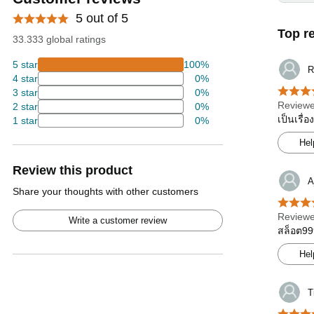
5 out of 5
Top r
33.333 global ratings
5 star
100%
R
4 star
0%
3 star
0%
Reviewe
2 star
0%
เป็นเรื่
1 star
0%
Hel
Review this product
A
Share your thoughts with other customers
Reviewe
Write a customer review
สล็อต99
Hel
T