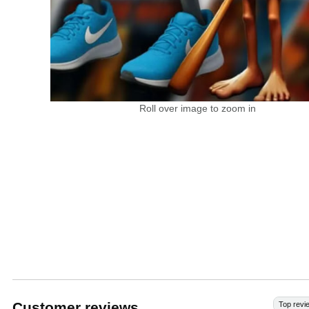
Roll over image to zoom in
Customer reviews
Top revi