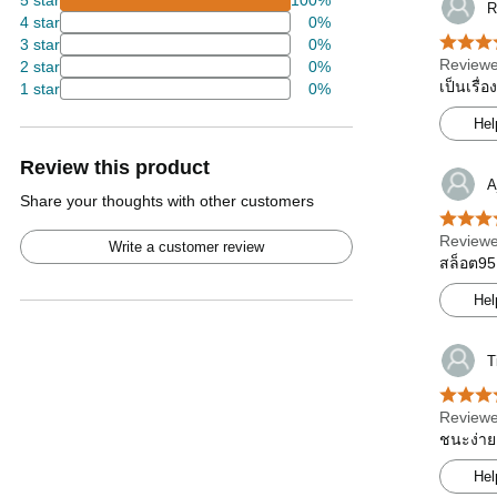
5 star
100%
R
4 star
0%
3 star
0%
Reviewe
2 star
0%
เป็นเรื่
1 star
0%
Hel
Review this product
A
Share your thoughts with other customers
Reviewe
Write a customer review
สล็อต95 
Hel
T
Reviewe
ชนะง่าย
Hel