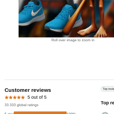
Roll over image to zoom in
Customer reviews
Top revi
5 out of 5
Top r
33.333 global ratings