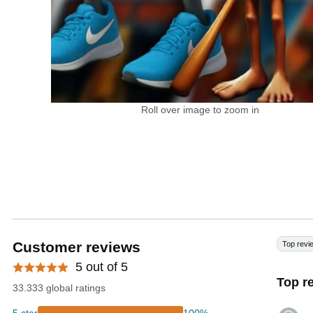
Roll over image to zoom in
Customer reviews
Top revi
5 out of 5
Top r
33.333 global ratings