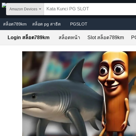
Skip to main content
Amazon Devices
สล็อต789km
สล็อต pg สาธิต
PGSLOT
Login สล็อต789km
สล็อตหน้า
Slot สล็อต789km
P