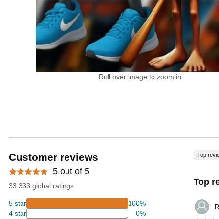
Roll over image to zoom in
Customer reviews
Top revi
5 out of 5
Top r
33.333 global ratings
5 star
100%
R
4 star
0%