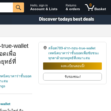
0
Hello, sign in
Returns
Account & Lists
& orders
Basket
true-wallet
สล็อต789-ฝาก-ถอน-true-wallet
อดเพื่อ
เทคนิคบาคาร่าชั้นยอดเพื่อชัยชนะ
ทุกตาด้วยกลยุทธ์ที่เหมาะสม
ุทธ์ที่
ลงทะเบียนตอนนี้!
ทคนิคบาคาร่าชั้นยอด
รับรองชนะ!
มาะสม
ings
wallet
็อตเว็บไซต์ คือ