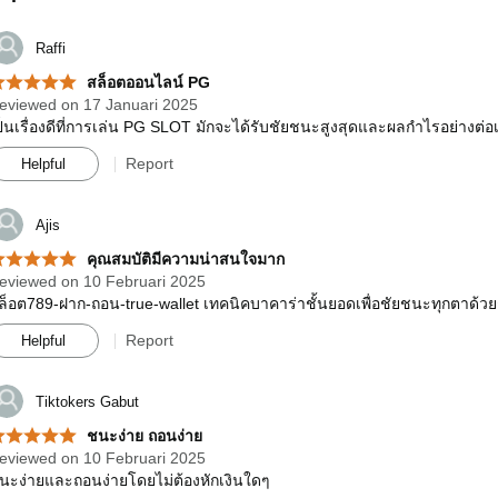
Raffi
สล็อตออนไลน์ PG
eviewed on 17 Januari 2025
ป็นเรื่องดีที่การเล่น PG SLOT มักจะได้รับชัยชนะสูงสุดและผลกำไรอย่างต่อเ
Report
Helpful
Ajis
คุณสมบัติมีความน่าสนใจมาก
eviewed on 10 Februari 2025
ล็อต789-ฝาก-ถอน-true-wallet เทคนิคบาคาร่าชั้นยอดเพื่อชัยชนะทุกตาด้วย
Report
Helpful
Tiktokers Gabut
ชนะง่าย ถอนง่าย
eviewed on 10 Februari 2025
นะง่ายและถอนง่ายโดยไม่ต้องหักเงินใดๆ