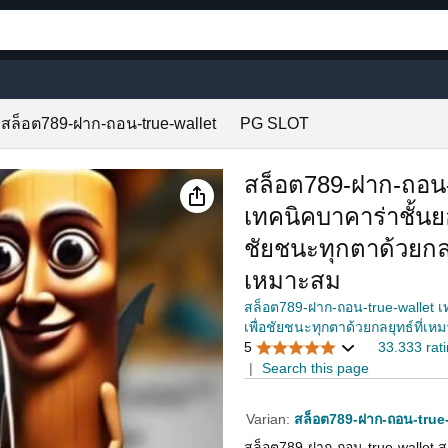
 สล็อต789-ฝาก-ถอน-true-wallet
PG SLOT
สล็อต789-ฝาก-ถอน-
เทคนิคบาคาร่าชั้นย
ชัยชนะทุกตาด้วยกลย
เหมาะสม
สล็อต789-ฝาก-ถอน-true-wallet เ
เพื่อชัยชนะทุกตาด้วยกลยุทธ์ที่เห
5
33.333 rat
|
Search this page
Varian:
สล็อต789-ฝาก-ถอน-true-
สล็อต789-ฝาก-ถอน-true-wallet สล