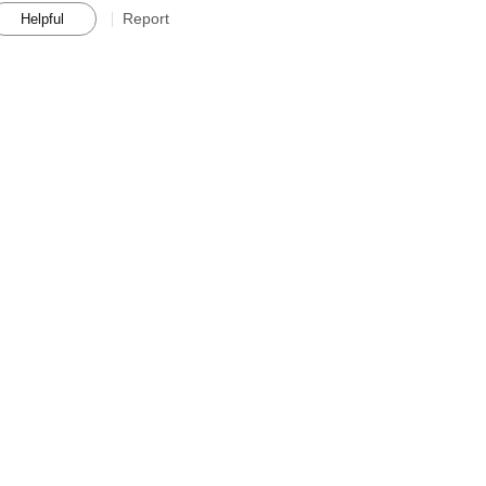
Report
Helpful