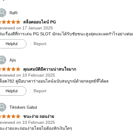
Raffi
สล็อตออนไลน์ PG
eviewed on 17 Januari 2025
ป็นเรื่องดีที่การเล่น PG SLOT มักจะได้รับชัยชนะสูงสุดและผลกำไรอย่างต่อเ
Report
Helpful
Ajis
คุณสมบัติมีความน่าสนใจมาก
eviewed on 10 Februari 2025
ล็อต782 คู่มือบาคาร่าออนไลน์ฉบับสมบูรณ์ด้วยกลยุทธ์ที่ได้ผล
Report
Helpful
Tiktokers Gabut
ชนะง่าย ถอนง่าย
eviewed on 10 Februari 2025
นะง่ายและถอนง่ายโดยไม่ต้องหักเงินใดๆ