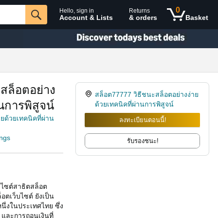
0
Hello, sign in
Returns
Account & Lists
& orders
Basket
ะสล็อตอย่าง
สล็อต77777 วิธีชนะสล็อตอย่างง่าย
นการพิสูจน์
ด้วยเทคนิคที่ผ่านการพิสูจน์
ยด้วยเทคนิคที่ผ่าน
ลงทะเบียนตอนนี้!
ings
รับรองชนะ!
บไซต์สาธิตสล็อต
ตเว็บไซต์ ยังเป็น
หนึ่งในประเทศไทย ซึ่ง
 และการถอนเงินที่