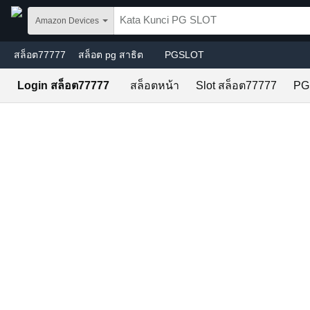
Skip to main content
Amazon Devices
สล็อต77777
สล็อต pg สาธิต
PGSLOT
Login สล็อต77777
สล็อตหน้า
Slot สล็อต77777
PG