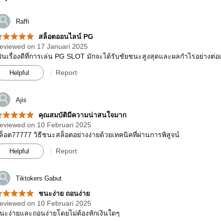
Raffi
สล็อตออนไลน์ PG
eviewed on 17 Januari 2025
ป็นเรื่องดีที่การเล่น PG SLOT มักจะได้รับชัยชนะสูงสุดและผลกำไรอย่างต่อเ
Report
Helpful
Ajis
คุณสมบัติมีความน่าสนใจมาก
eviewed on 10 Februari 2025
ล็อต77777 วิธีชนะสล็อตอย่างง่ายด้วยเทคนิคที่ผ่านการพิสูจน์
Report
Helpful
Tiktokers Gabut
ชนะง่าย ถอนง่าย
eviewed on 10 Februari 2025
นะง่ายและถอนง่ายโดยไม่ต้องหักเงินใดๆ