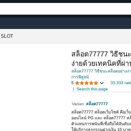
 SLOT
สล็อต77777 วิธีชน
ง่ายด้วยเทคนิคที่ผ่า
สล็อต77777 วิธีชนะสล็อตอย่างง่า
การพิสูจน์
5
33.333 rat
|
Search this page
Varian:
สล็อต77777
สล็อต77777 สล็อตเว็บไซต์ คือเว็
ออนไลน์ PG และ สล็อต77777 สล็อ
ตัวแทนการพนันที่เชื่อถือได้อันดับ
ให้บริการธุรกรรมฝากเงิน 10 บาท