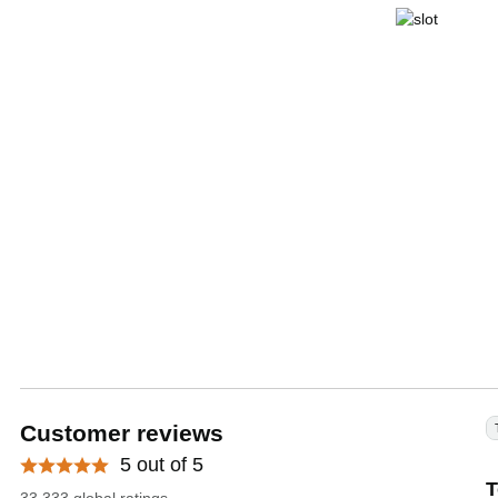
Customer reviews
5 out of 5
T