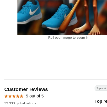
Roll over image to zoom in
Customer reviews
Top revi
5 out of 5
Top r
33.333 global ratings