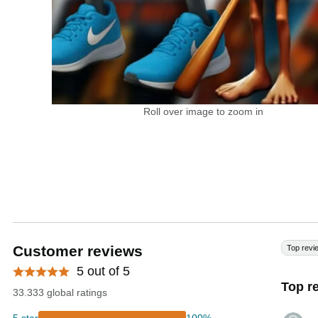
Roll over image to zoom in
Customer reviews
Top revi
5 out of 5
Top r
33.333 global ratings