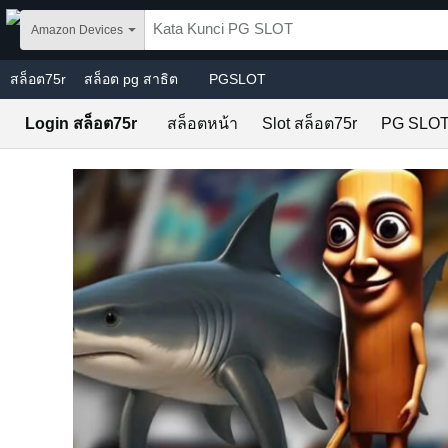
Skip to main content
Amazon Devices
สล็อต75r
สล็อต pg สาธิต
PGSLOT
Login สล็อต75r
สล็อตหน้า
Slot สล็อต75r
PG SLO