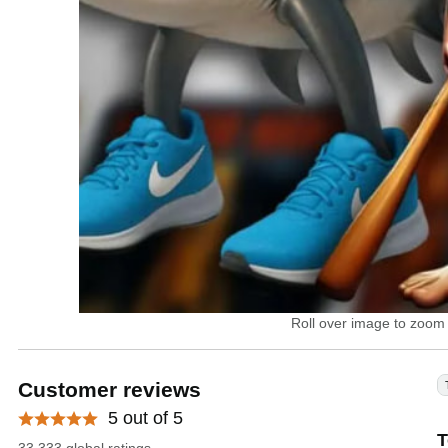
Roll over image to zoom 
Customer reviews
5 out of 5
T