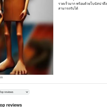
รวดเร็วมาก พร้อมด้วยโบนัสน่าดึง
สามารถรับได้
in
Top reviews
op reviews