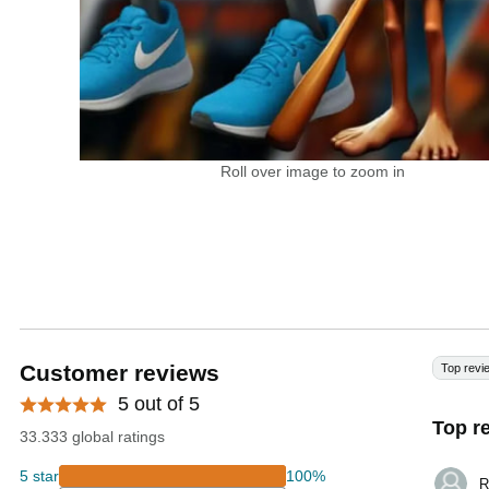
Roll over image to zoom in
Customer reviews
Top revi
5 out of 5
Top r
33.333 global ratings
5 star
100%
R