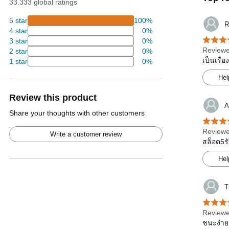
33.333 global ratings
5 star
100%
R
4 star
0%
3 star
0%
Reviewe
2 star
0%
เป็นเรื่
1 star
0%
Hel
Review this product
A
Share your thoughts with other customers
Reviewe
Write a customer review
สล็อต5รั
Hel
T
Reviewe
ชนะง่าย