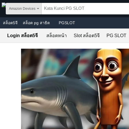
Skip to main content
Amazon Devices
สล็อต5จี
สล็อต pg สาธิต
PGSLOT
Login สล็อต5จี
สล็อตหน้า
Slot สล็อต5จี
PG SLOT