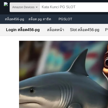
Skip to main content
Amazon Devices
สล็อต456-pg
สล็อต pg สาธิต
PGSLOT
Login สล็อต456-pg
สล็อตหน้า
Slot สล็อต456-pg
P