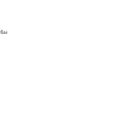
นื่อง