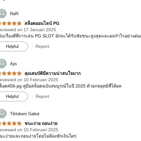
Raffi
สล็อตออนไลน์ PG
eviewed on 17 Januari 2025
ป็นเรื่องดีที่การเล่น PG SLOT มักจะได้รับชัยชนะสูงสุดและผลกำไรอย่างต่อเ
Report
Helpful
Ajis
คุณสมบัติมีความน่าสนใจมาก
eviewed on 10 Februari 2025
ล็อต456-pg คู่มือสล็อตฉบับสมบูรณ์ในปี 2025 ด้วยกลยุทธ์ที่ได้ผล
Report
Helpful
Tiktokers Gabut
ชนะง่าย ถอนง่าย
eviewed on 10 Februari 2025
นะง่ายและถอนง่ายโดยไม่ต้องหักเงินใดๆ