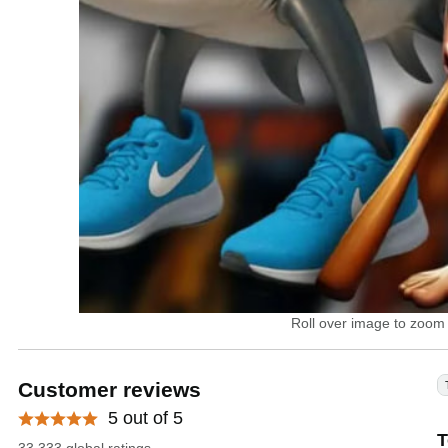
Roll over image to zoom 
Customer reviews
5 out of 5
T