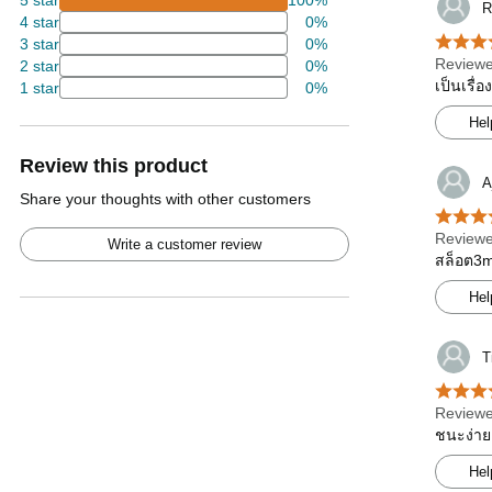
5 star
100%
R
4 star
0%
3 star
0%
Reviewe
2 star
0%
เป็นเรื่
1 star
0%
Hel
Review this product
A
Share your thoughts with other customers
Reviewe
Write a customer review
สล็อต3m
Hel
T
Reviewe
ชนะง่าย
Hel