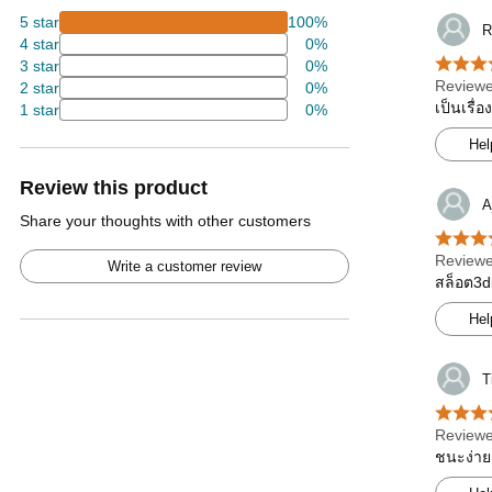
5 star
100%
R
4 star
0%
3 star
0%
Reviewe
2 star
0%
เป็นเรื่
1 star
0%
Hel
Review this product
A
Share your thoughts with other customers
Reviewe
Write a customer review
สล็อต3db
Hel
T
Reviewe
ชนะง่าย