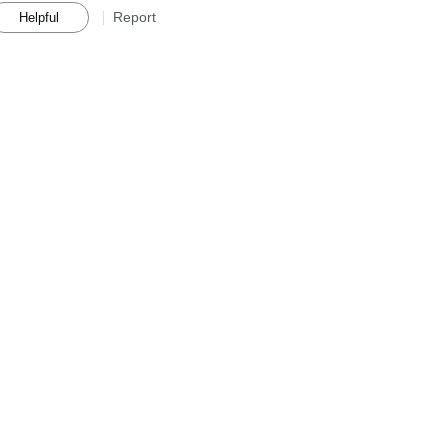
Report
Helpful