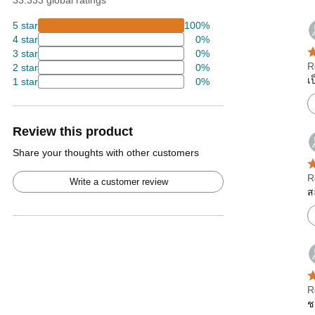
33.333 global ratings
5 star
100%
4 star
0%
3 star
0%
R
2 star
0%
เ
1 star
0%
Review this product
Share your thoughts with other customers
R
Write a customer review
ส
R
ช