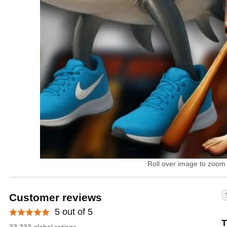
Roll over image to zoom 
Customer reviews
5 out of 5
T