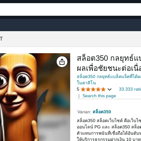
T
สล็อต350 กลยุทธ์แบล
ผลเพื่อชัยชนะต่อเน
สล็อต350 กลยุทธ์แบล็คแจ็คที่ได้ผล
ในคาสิโน
5
33.333 rat
|
Search this page
Varian:
สล็อต350
สล็อต350 สล็อตเว็บไซต์ คือเว็บไ
ออนไลน์ PG และ สล็อต350 สล็อตเ
ตัวแทนการพนันที่เชื่อถือได้อันดับ
ให้บริการธุรกรรมฝากเงิน 10 บาท