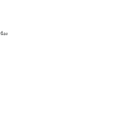
นื่อง