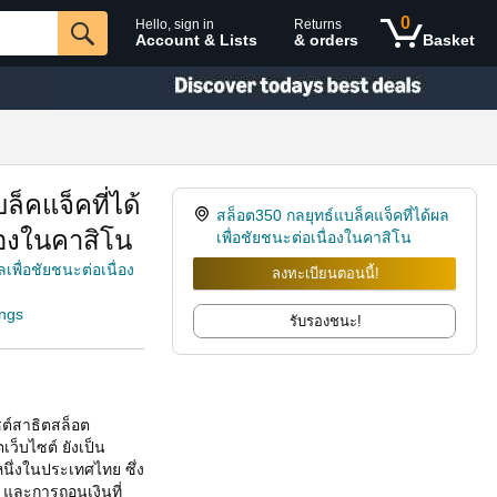
0
Hello, sign in
Returns
Account & Lists
& orders
Basket
็คแจ็คที่ได้
สล็อต350 กลยุทธ์แบล็คแจ็คที่ได้ผล
ื่องในคาสิโน
เพื่อชัยชนะต่อเนื่องในคาสิโน
เพื่อชัยชนะต่อเนื่อง
ลงทะเบียนตอนนี้!
ings
รับรองชนะ!
ซต์สาธิตสล็อต
ว็บไซต์ ยังเป็น
หนึ่งในประเทศไทย ซึ่ง
 และการถอนเงินที่