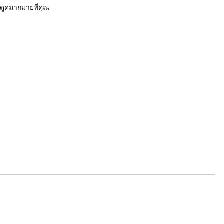
ดูดมากมายที่คุณ