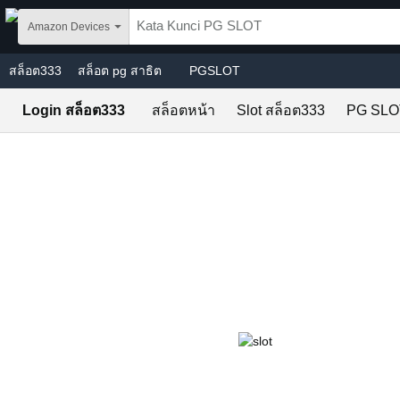
Skip to main content
Amazon Devices
สล็อต333
สล็อต pg สาธิต
PGSLOT
Login สล็อต333
สล็อตหน้า
Slot สล็อต333
PG SLO