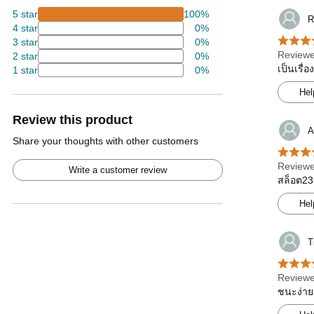
5 star
100%
R
4 star
0%
3 star
0%
Reviewe
2 star
0%
เป็นเรื่
1 star
0%
Hel
Review this product
A
Share your thoughts with other customers
Reviewe
Write a customer review
สล็อต239
Hel
T
Reviewe
ชนะง่าย