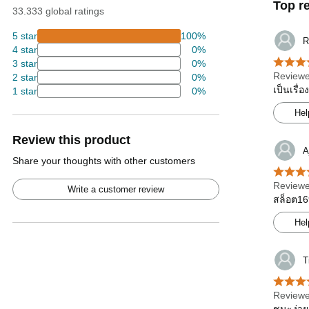
Top r
33.333 global ratings
5 star
100%
R
4 star
0%
3 star
0%
Reviewe
2 star
0%
เป็นเรื่
1 star
0%
Hel
Review this product
A
Share your thoughts with other customers
Reviewe
Write a customer review
สล็อต16
Hel
T
Reviewe