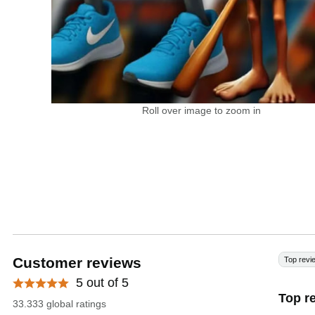
Roll over image to zoom in
Customer reviews
Top revi
5 out of 5
Top r
33.333 global ratings