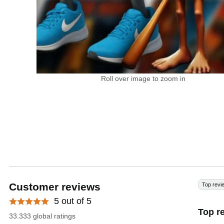
Roll over image to zoom in
Customer reviews
Top revi
5 out of 5
Top r
33.333 global ratings