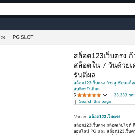
ตรง
PG SLOT
สล็อต123เว็บตรง ก้า
สล็อตใน 7 วันด้วยเค
รันตีผล
สล็อต123เว็บตรง ก้าวสู่เซียนสล็อ
ลับที่การันตีผล
5
33.333 rat
|
Search this page
Varian:
สล็อต123เว็บตรง
สล็อต123เว็บตรง สล็อตเว็บไซต์ ค
ออนไลน์ PG และ สล็อต123เว็บตรง