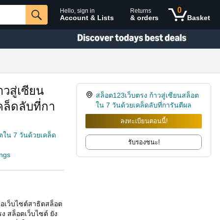
0
Hello, sign in
Returns
Account & Lists
& orders
Basket
วสู่เซียน
สล็อต123เว็บตรง ก้าวสู่เซียนสล็อต
ล็ดลับที่กา
ใน 7 วันด้วยเคล็ดลับที่การันตีผล
ลงทะเบียนตอนนี้!
ตใน 7 วันด้วยเคล็ด
รับรองชนะ!
ings
ือเว็บไซต์สาธิตสล็อต
 สล็อตเว็บไซต์ ยัง