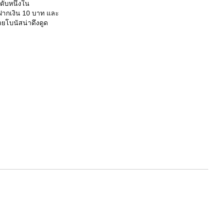
นดับหนึ่งใน
ฝากเงิน 10 บาท และ
วยโบนัสน่าดึงดูด