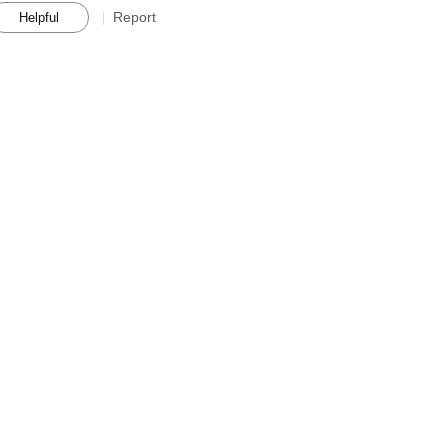
Report
Helpful