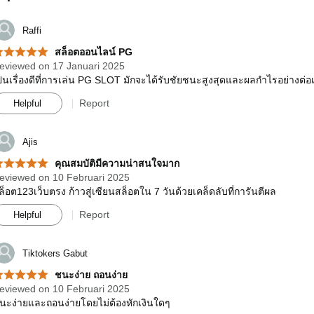
Raffi
สล็อตออนไลน์ PG
eviewed on 17 Januari 2025
ป็นเรื่องดีที่การเล่น PG SLOT มักจะได้รับชัยชนะสูงสุดและผลกำไรอย่างต่อเ
Report
Helpful
Ajis
คุณสมบัติมีความน่าสนใจมาก
eviewed on 10 Februari 2025
ล็อต123เว็บตรง ก้าวสู่เซียนสล็อตใน 7 วันด้วยเคล็ดลับที่การันตีผล
Report
Helpful
Tiktokers Gabut
ชนะง่าย ถอนง่าย
eviewed on 10 Februari 2025
นะง่ายและถอนง่ายโดยไม่ต้องหักเงินใดๆ