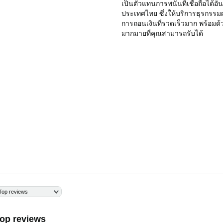
เป็นตัวแทนการพนันที่เชื่อถือได้อั
ประเทศไทย ซึ่งให้บริการธุรกรรม
การถอนเงินที่รวดเร็วมาก พร้อมด้
มากมายที่คุณสามารถรับได้
Top reviews
op reviews