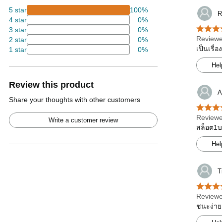
5 star
100%
R
4 star
0%
3 star
0%
Reviewe
2 star
0%
เป็นเรื่
1 star
0%
Hel
Review this product
A
Share your thoughts with other customers
Reviewe
Write a customer review
สล็อต1บา
Hel
T
Reviewe
ชนะง่าย