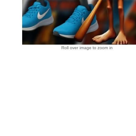
Roll over image to zoom in