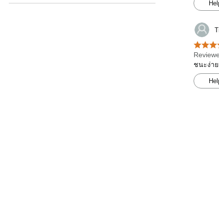
Hel
T
Reviewe
ชนะง่าย
Hel