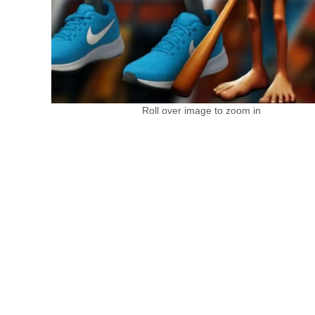
Roll over image to zoom in