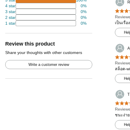
5 star
100%
R
4 star
0%
3 star
0%
Reviewe
2 star
0%
เป็นเรื่
1 star
0%
Hel
Review this product
A
Share your thoughts with other customers
Reviewe
Write a customer review
สล็อต-wi
Hel
T
Reviewe
ชนะง่าย
Hel