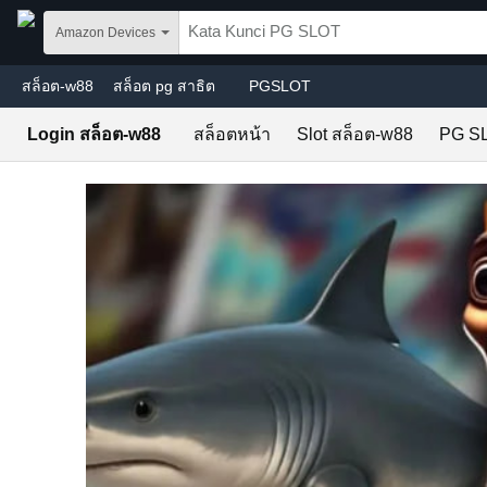
Skip to main content
Amazon Devices
สล็อต-w88
สล็อต pg สาธิต
PGSLOT
Login สล็อต-w88
สล็อตหน้า
Slot สล็อต-w88
PG S