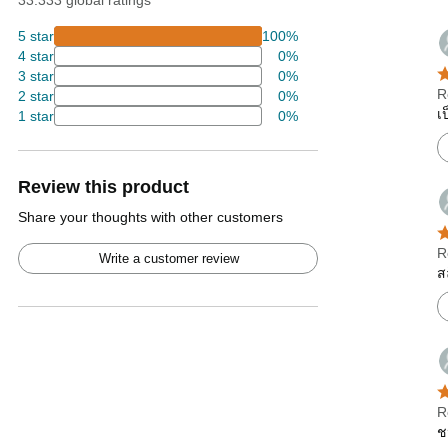
33.333 global ratings
5 star
100%
4 star
0%
3 star
0%
R
2 star
0%
เ
1 star
0%
Review this product
Share your thoughts with other customers
R
Write a customer review
ส
R
ช