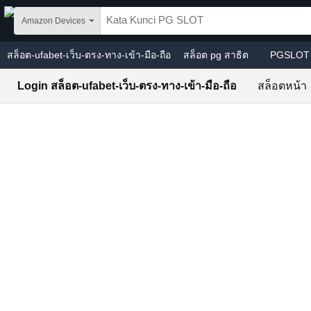
Skip to main content
Amazon Devices
สล็อต-ufabet-เว็บ-ตรง-ทาง-เข้า-มือ-ถือ
สล็อต pg สาธิต
PGSLOT
Login สล็อต-ufabet-เว็บ-ตรง-ทาง-เข้า-มือ-ถือ
สล็อตหน้า