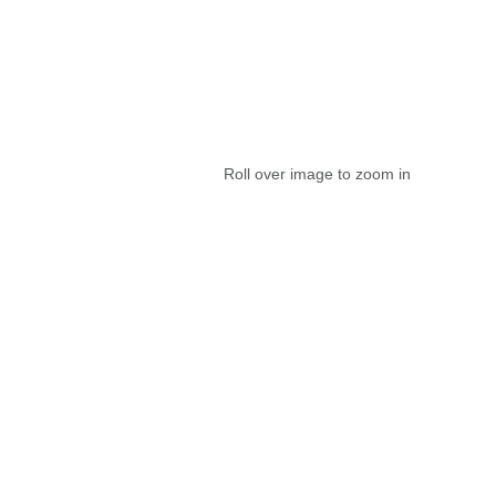
Roll over image to zoom in