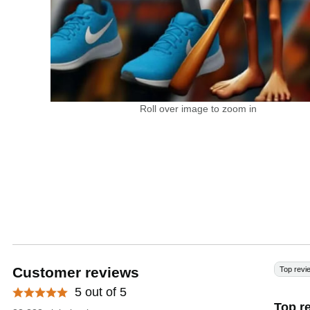
Roll over image to zoom in
Customer reviews
Top revi
5 out of 5
Top r