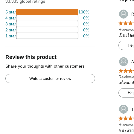
33.333 global ratings
5 star
100%
R
4 star
0%
3 star
0%
Reviewe
2 star
0%
เป็นเรื่
1 star
0%
Hel
Review this product
A
Share your thoughts with other customers
Reviewe
Write a customer review
สล็อต-uf
Hel
T
Reviewe
ชนะง่าย