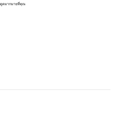
ดูดมากมายที่คุณ