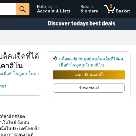
0
Hello, sign in
Returns
Account & Lists
& orders
Basket
ล็คแจ็คที่ได้
สล็อต-ufa กลยุทธ์แบล็คแจ็คที่ได้ผล
นคาสิโน
เพื่อกำไรสูงสุดในคาสิโน
ผลเพื่อกำไรสูงสุดในคา
ลงทะเบียนตอนนี้!
ings
รับรองชนะ!
ซต์สาธิตสล็อต
ว็บไซต์ ยังเป็น
หนึ่งในประเทศไทย ซึ่ง
 และการถอนเงินที่