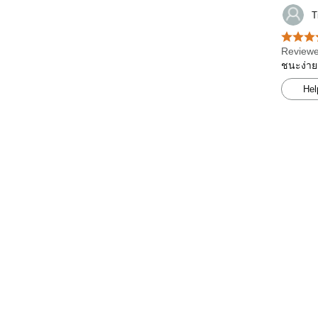
T
Reviewe
ชนะง่าย
Hel