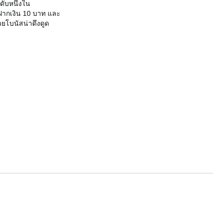
นดับหนึ่งใน
ฝากเงิน 10 บาท และ
วยโบนัสน่าดึงดูด