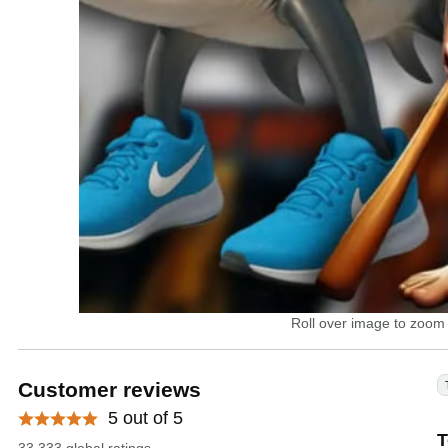
Roll over image to zoom 
Customer reviews
5 out of 5
T