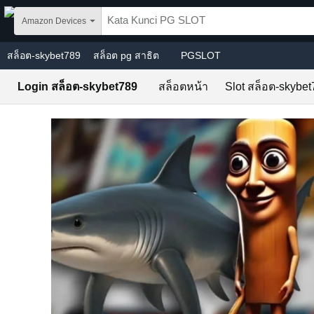
Skip to main content
Amazon Devices
สล็อต-skybet789
สล็อต pg สาธิต
PGSLOT
Login สล็อต-skybet789
สล็อตหน้า
Slot สล็อต-skybe