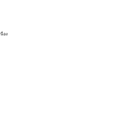
นื่อง