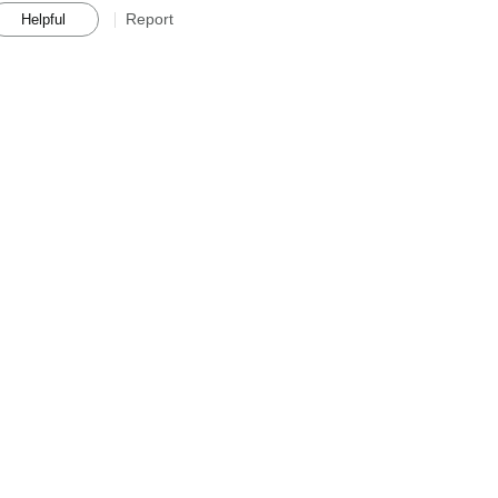
Report
Helpful