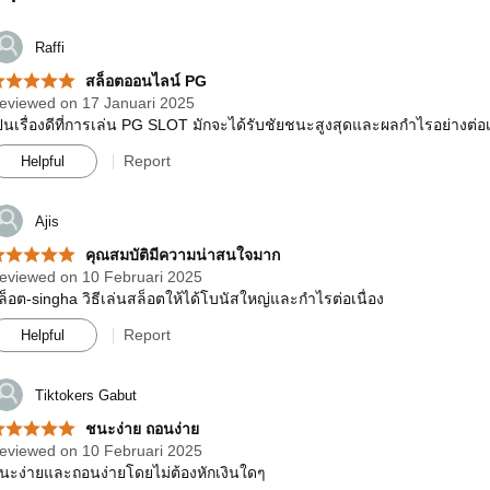
Raffi
สล็อตออนไลน์ PG
eviewed on 17 Januari 2025
ป็นเรื่องดีที่การเล่น PG SLOT มักจะได้รับชัยชนะสูงสุดและผลกำไรอย่างต่อเ
Report
Helpful
Ajis
คุณสมบัติมีความน่าสนใจมาก
eviewed on 10 Februari 2025
ล็อต-singha วิธีเล่นสล็อตให้ได้โบนัสใหญ่และกำไรต่อเนื่อง
Report
Helpful
Tiktokers Gabut
ชนะง่าย ถอนง่าย
eviewed on 10 Februari 2025
นะง่ายและถอนง่ายโดยไม่ต้องหักเงินใดๆ