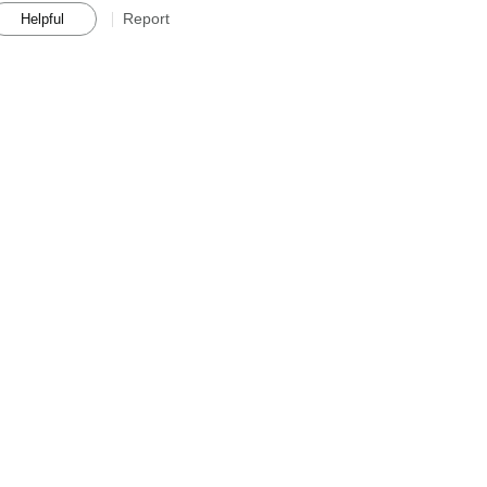
Report
Helpful