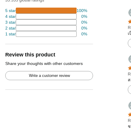
33.333 global ratings
5 star
100%
4 star
0%
3 star
0%
R
2 star
0%
เ
1 star
0%
Review this product
Share your thoughts with other customers
R
Write a customer review
ส
R
ช