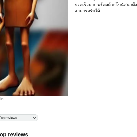
รวดเร็วมาก พร้อมด้วยโบนัสน่าดึง
สามารถรับได้
in
Top reviews
op reviews