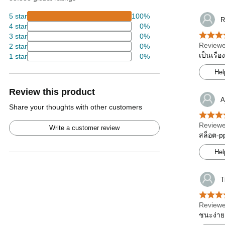
5 star
100%
R
4 star
0%
3 star
0%
Reviewe
2 star
0%
เป็นเรื่
1 star
0%
Hel
Review this product
A
Share your thoughts with other customers
Reviewe
Write a customer review
สล็อต-p
Hel
T
Reviewe
ชนะง่าย