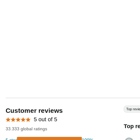
Customer reviews
Top revi
5 out of 5
Top r
33.333 global ratings