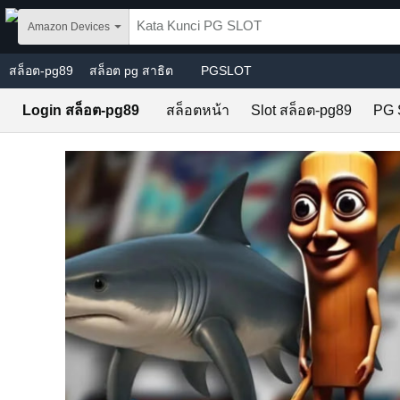
Skip to main content
Amazon Devices
สล็อต-pg89
สล็อต pg สาธิต
PGSLOT
Login สล็อต-pg89
สล็อตหน้า
Slot สล็อต-pg89
PG 