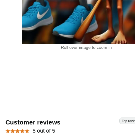
Roll over image to zoom in
Customer reviews
Top revi
5 out of 5