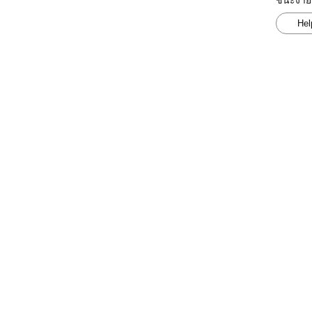
ชนะง่าย
Hel